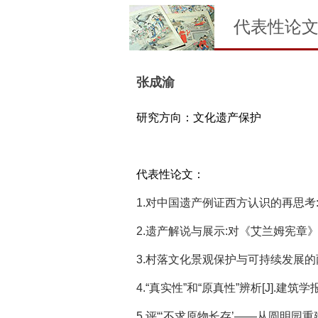
代表性论
张成渝
研究方向：文化遗产保护
代表性论文：
1.对中国遗产例证西方认识的再思考:基于
2.遗产解说与展示:对《艾兰姆宪章》的释读[
3.村落文化景观保护与可持续发展的两种实
4.“真实性”和“原真性”辨析[J].建筑学报,20
5.评“‘不求原物长存’——从圆明园重建之争