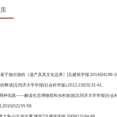
文库
德尔德的《遗产及其文化边界》[J].建筑学报,2014(04):96-10
J].同济大学学报(社会科学版),2012,23(03):31-41.
践——解读生态博物馆和乡村旅游[J].同济大学学报(社会科学版),201
10(S2):55-59.
小议‘假古董’建筑”[J].建筑学报,2008(12):84-86.