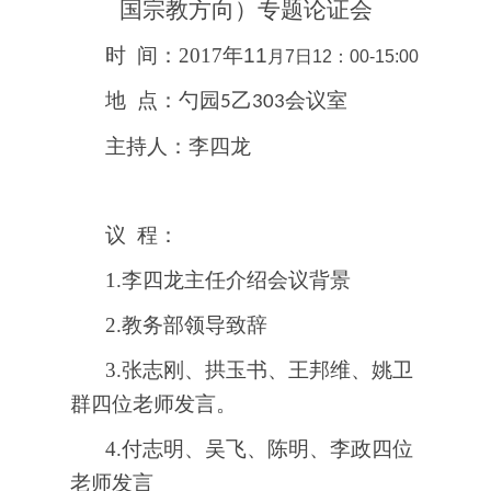
国宗教方向）专题论证会
时 间：2017
年11
月7日12：00-15:00
地 点：
勺园
乙
会议室
5
303
主持人：李四龙
议 程：
1.
李四龙主任介绍会议背景
2.
教务部领导致辞
3.
张志刚、拱玉书、王邦维、姚卫
群四位老师发言。
4.
付志明、吴飞、陈明、李政四位
老师发言