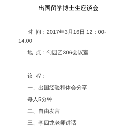
出国留学博士生座谈会
时
间：
2017
年
3
月
16
日
12
：
00-
14:00
地
点：勺园乙
306
会议室
议
程：
一、出国经验和体会分享
每人
5
分钟
二、自由发言
三、李四龙老师讲话