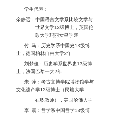
学生代表：
余静远：中国语言文学系比较文学与
世界文学
13
级博士，英国伦
敦大学玛丽女皇学院
付
马：历史学系中国史
13
级博
士，德国柏林自由大学
2
年
刘梦佳：历史学系世界史
13
级博
士，法国巴黎一大
2
年
朱
萍：考古文博学院博物馆学与
文化遗产学
13
级博士（民族大学
在职教师），美国哈佛大学
李
震：哲学系中国哲学
13
级博