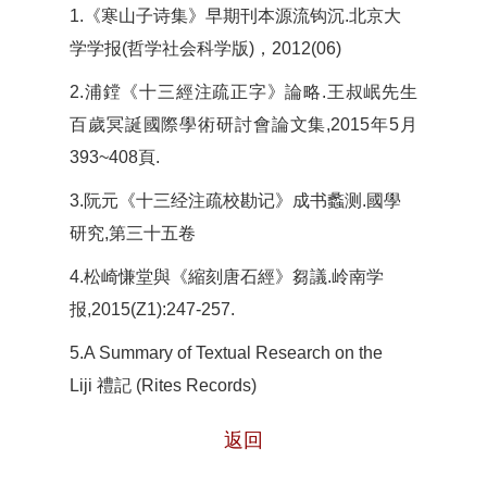
1.《寒山子诗集》早期刊本源流钩沉.北京大
学学报(哲学社会科学版)，2012(06)
2.浦鏜《十三經注疏正字》論略.王叔岷先生
百歲冥誕國際學術研討會論文集,2015年5月
393~408頁.
3.阮元《十三经注疏校勘记》成书蠡测.國學
研究,第三十五卷
4.松崎慊堂與《縮刻唐石經》芻議.岭南学
报,2015(Z1):247-257.
5.A Summary of Textual Research on the
Liji 禮記 (Rites Records)
返回