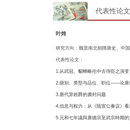
代表性论
叶炜
研究方向：魏晋南北朝隋唐史、中国
代表性论文：
1.从武冠、貂蝉略伦中古侍臣之演变
2.级别、类型与品位、职位——论
3.唐代异姓爵的袭封问题
4.信息与权力：从《陆宣公奏议》
5.元和七年議與唐德宗至武宗時期