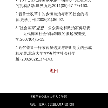
的贸易活动.世界历史,2011(05):67-77+160.
2.普鲁士改革中的乡镇自治与市民社会的培
育.史学月刊,2008(01):86-92.
3.“社会国家”思想、公众舆论和政治家俾斯麦
——近代德国社会保障制度的缘起.安徽史
学,2007(04):5-13.
4.近代普鲁士行政官员选拔与培训制度的形成
和发展.北京大学学报(哲学社会科学
版),2002(02):137-143.
返回
版权所有©北京大学人文学部
地址：北京大学燕园大厦11层北侧